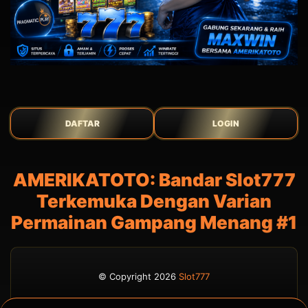
DAFTAR
LOGIN
AMERIKATOTO: Bandar Slot777
Terkemuka Dengan Varian
Permainan Gampang Menang #1
© Copyright 2026
Slot777